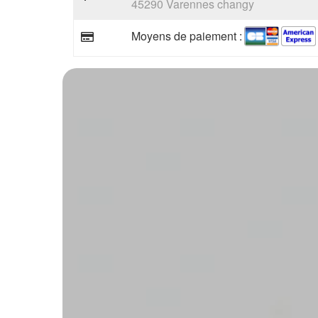
45290 Varennes changy
Moyens de paiement :