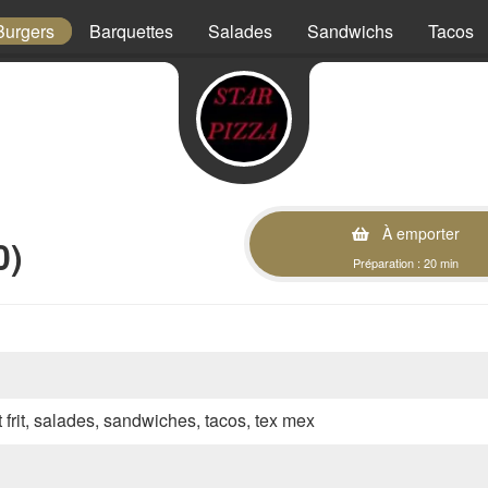
Burgers
Barquettes
Salades
Sandwichs
Tacos
À emporter
0)
Préparation : 20 min
t frit, salades, sandwiches, tacos, tex mex