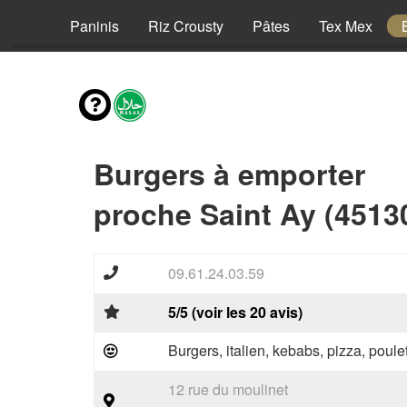
Pizzas
Paninis
Riz Crousty
Pâtes
Tex Mex
Burgers à emporter
proche Saint Ay (4513
09.61.24.03.59
5/5 (voir les 20 avis)
Burgers, italien, kebabs, pizza, poule
12 rue du moulinet