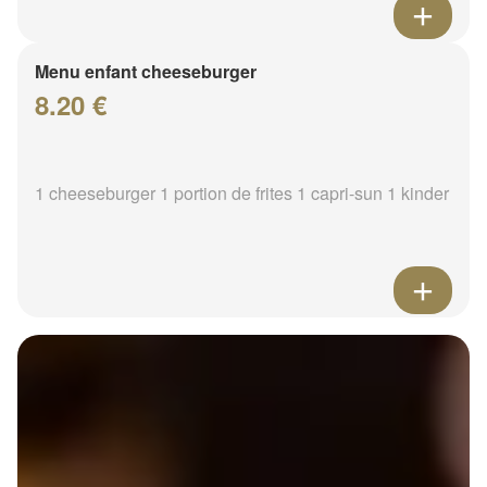
Menu enfant cheeseburger
8.20 €
1 cheeseburger 1 portion de frites 1 capri-sun 1 kinder