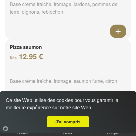
Base crème fraîche, fromage, lardons, pommes de
terre, oignons, reblochon
Pizza saumon
12.95 €
Dès
Base crème fraîche, fromage, saumon fumé, citron
Ce site Web utilise des cookies pour vous garantir la
meilleure expérience sur notre site Web
A Emporter sur Saint Ay
J'ai compris
Pizza fermière
12.95 €
Accueil
Panier
Compte
Dès