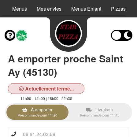
Menus
Mes envies
Menus Enfant
Pizzas
A emporter proche Saint
Ay (45130)
Actuellement fermé...
11h00 - 14h00 | 18h00 - 22h30
À emporter
Livraison
Précommande pour 11h20
Précommande pour 11h45
09.61.24.03.59