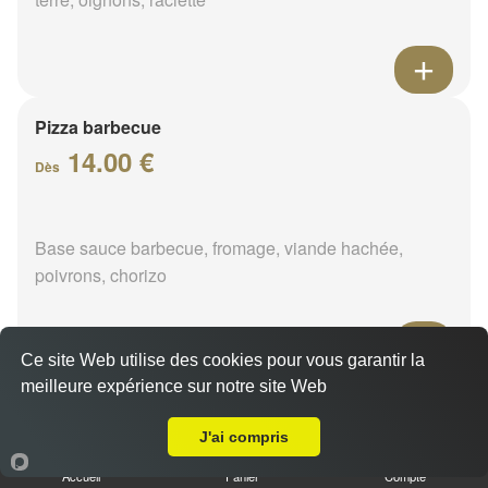
Pizza barbecue
14.00 €
Dès
Base sauce barbecue, fromage, viande hachée,
poivrons, chorizo
Ce site Web utilise des cookies pour vous garantir la
meilleure expérience sur notre site Web
Pizza cannibale
A Emporter sur Presnoy
14.00 €
J'ai compris
Dès
Accueil
Panier
Compte