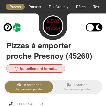
t
Pizzas
Paninis
Riz Crousty
Pâtes
Tex Me
Pizzas à emporter
proche Presnoy (45260)
Actuellement fermé...
À emporter
Livraison
Précommande possible
Précommande possible
09.61.24.03.59