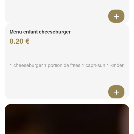
Menu enfant cheeseburger
8.20 €
1 cheeseburger 1 portion de frites 1 capri-sun 1 kinder