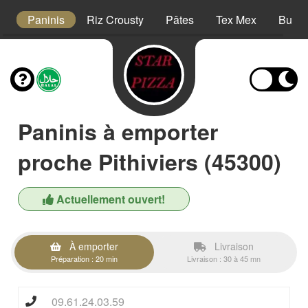
s
Paninis
Riz Crousty
Pâtes
Tex Mex
Burge
Paninis à emporter
proche Pithiviers (45300)
Actuellement ouvert!
À emporter
Livraison
Préparation : 20 min
Livraison : 30 à 45 mn
09.61.24.03.59