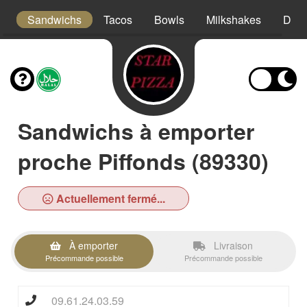
s
Sandwichs
Tacos
Bowls
Milkshakes
Dess
Sandwichs à emporter
proche Piffonds (89330)
Actuellement fermé...
À emporter
Livraison
Précommande possible
Précommande possible
09.61.24.03.59