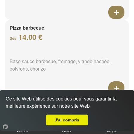
Pizza barbecue
14.00 €
Dès
Base sauce barbecue, fromage, viande hachée,
poivrons, chorizo
Ce site Web utilise des cookies pour vous garantir la
Pizza cannibale
meilleure expérience sur notre site Web
14.00 €
A Emporter sur Piffonds
Dès
J'ai compris
Accueil
Panier
Compte