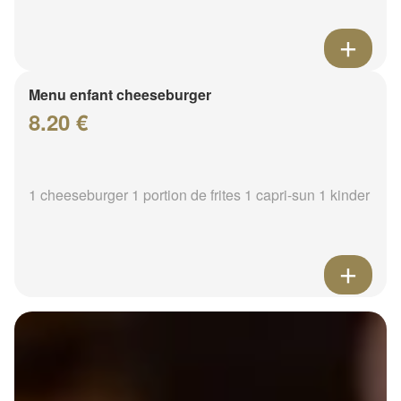
Menu enfant cheeseburger
8.20 €
1 cheeseburger 1 portion de frites 1 capri-sun 1 kinder