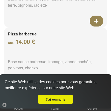
terre, oignons, raclette
Pizza barbecue
14.00 €
Dès
Base sauce barbecue, fromage, viande hachée,
poivrons, chorizo
Ce site Web utilise des cookies pour vous garantir la
meilleure expérience sur notre site Web
A Emporter sur Pers en Gatinais
Pizza cannibale
J'ai compris
14.00 €
Dès
Accueil
Panier
Compte