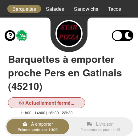
s
Barquettes
Salades
Sandwichs
Tacos
Bo
Barquettes à emporter
proche Pers en Gatinais
(45210)
Actuellement fermé...
11h00 - 14h00 | 18h00 - 22h30
À emporter
Livraison
Précommande pour 11h20
Précommande pour 11h45