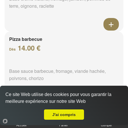
terre, oignons, raclette
Pizza barbecue
14.00 €
Dès
Base sauce barbecue, fromage, viande hachée,
poivrons, chorizo
Ce site Web utilise des cookies pour vous garantir la
meilleure expérience sur notre site Web
A Emporter sur Orléans Centre
Pizza cannibale
J'ai compris
14.00 €
Dès
Accueil
Panier
Compte