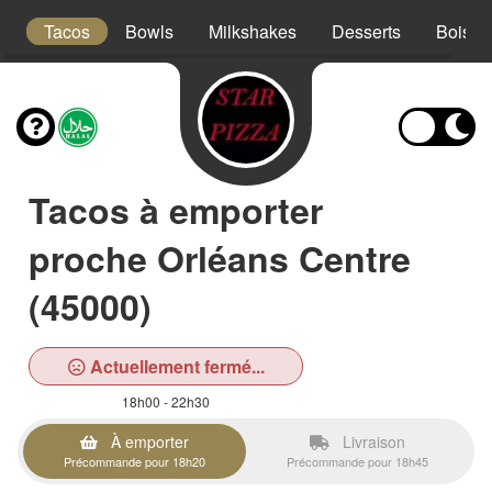
s
Tacos
Bowls
Milkshakes
Desserts
Boisso
Tacos à emporter
proche Orléans Centre
(45000)
Actuellement fermé...
18h00 - 22h30
À emporter
Livraison
Précommande pour 18h20
Précommande pour 18h45