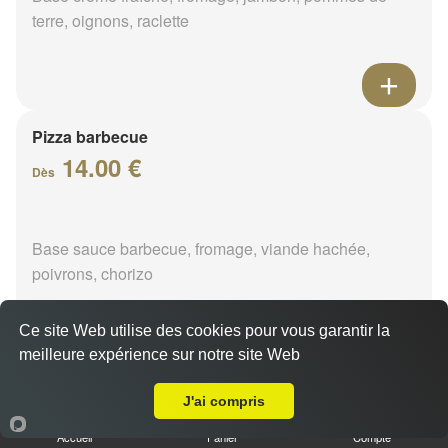
terre, oignons, raclette
Pizza barbecue
14.00 €
Dès
Base sauce barbecue, fromage, viande hachée,
poivrons, chorizo
Ce site Web utilise des cookies pour vous garantir la
meilleure expérience sur notre site Web
A Emporter sur Orléans Roseraie
Pizza cannibale
J'ai compris
14.00 €
Dès
Accueil
Panier
Compte