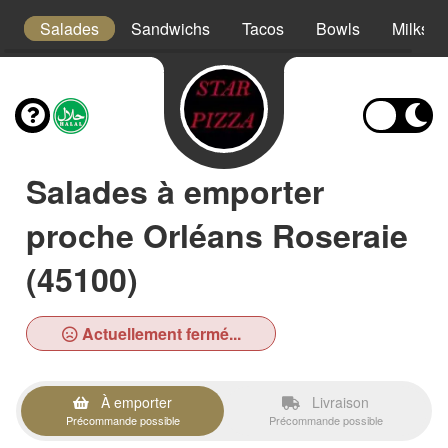
es
Salades
Sandwichs
Tacos
Bowls
Milksha
Salades à emporter
proche Orléans Roseraie
(45100)
Actuellement fermé...
À emporter
Livraison
Précommande possible
Précommande possible