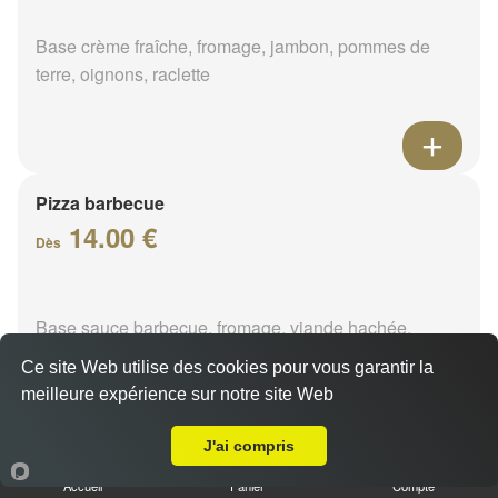
Base crème fraîche, fromage, jambon, pommes de
terre, oignons, raclette
Pizza barbecue
14.00 €
Dès
Base sauce barbecue, fromage, viande hachée,
poivrons, chorizo
Ce site Web utilise des cookies pour vous garantir la
meilleure expérience sur notre site Web
A Emporter sur Orléans Pasteur
J'ai compris
Pizza cannibale
Accueil
Panier
Compte