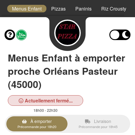
s
Menus Enfant
Pizzas
Paninis
Riz Crousty
Menus Enfant à emporter
proche Orléans Pasteur
(45000)
Actuellement fermé...
18h00 - 22h30
À emporter
Livraison
Précommande pour 18h20
Précommande pour 18h45