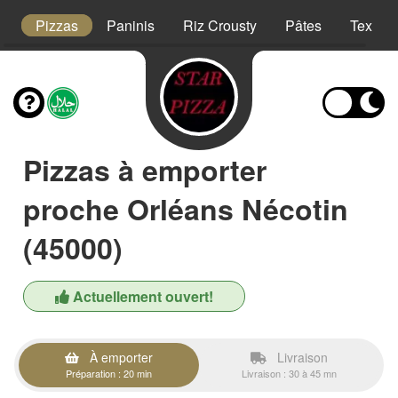
t
Pizzas
Paninis
Riz Crousty
Pâtes
Tex Me
Pizzas à emporter
proche Orléans Nécotin
(45000)
Actuellement ouvert!
À emporter
Livraison
Préparation : 20 min
Livraison : 30 à 45 mn