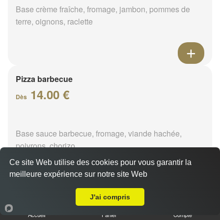
Base crème fraîche, fromage, jambon, pommes de
terre, oignons, raclette
Pizza barbecue
14.00 €
Dès
Base sauce barbecue, fromage, viande hachée,
poivrons, chorizo
Ce site Web utilise des cookies pour vous garantir la
meilleure expérience sur notre site Web
A Emporter sur Orléans Nécotin
J'ai compris
Pizza cannibale
14.00 €
Accueil
Panier
Compte