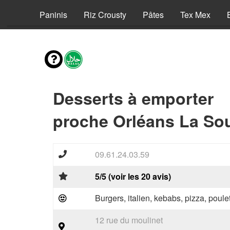
Pizzas
Paninis
Riz Crousty
Pâtes
Tex Mex
Desserts à emporter
proche Orléans La Sou
09.61.24.03.59
5/5 (voir les 20 avis)
Burgers, italien, kebabs, pizza, poule
12 rue du moulinet