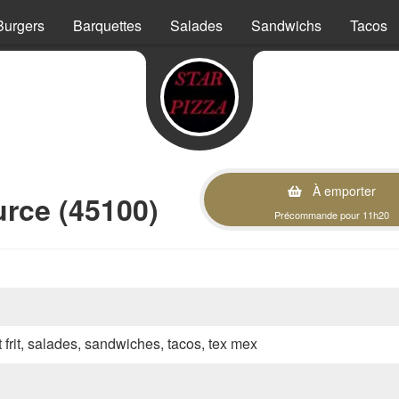
Burgers
Barquettes
Salades
Sandwichs
Tacos
À emporter
rce (45100)
Précommande pour 11h20
t frit, salades, sandwiches, tacos, tex mex