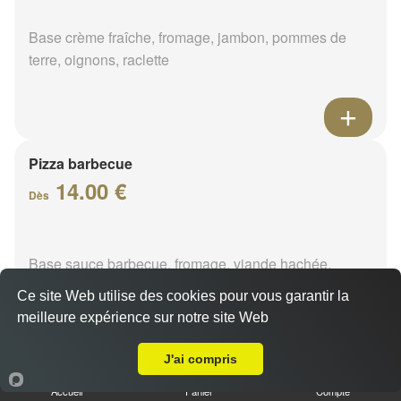
Base crème fraîche, fromage, jambon, pommes de
terre, oignons, raclette
Pizza barbecue
14.00 €
Dès
Base sauce barbecue, fromage, viande hachée,
poivrons, chorizo
Ce site Web utilise des cookies pour vous garantir la
meilleure expérience sur notre site Web
A Emporter sur Orléans La Madeleine
J'ai compris
Pizza cannibale
Accueil
Panier
Compte