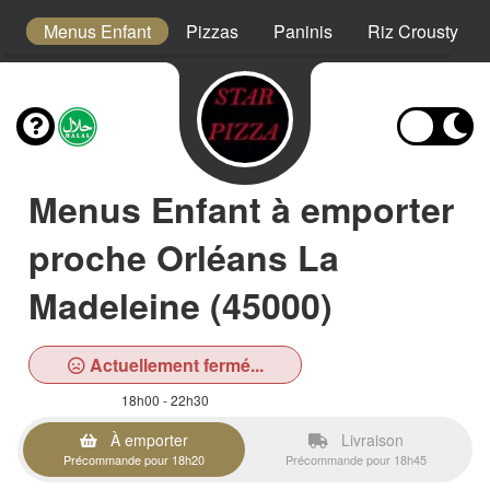
s
Menus Enfant
Pizzas
Paninis
Riz Crousty
Menus Enfant à emporter
proche Orléans La
Madeleine (45000)
Actuellement fermé...
18h00 - 22h30
À emporter
Livraison
Précommande pour 18h20
Précommande pour 18h45