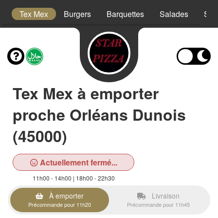
s
Tex Mex
Burgers
Barquettes
Salades
San
Tex Mex à emporter
proche Orléans Dunois
(45000)
Actuellement fermé...
11h00 - 14h00 | 18h00 - 22h30
À emporter
Livraison
Précommande pour 11h20
Précommande pour 11h45