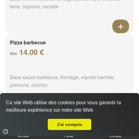
terre, oignons, raclette
Pizza barbecue
14.00 €
Dès
Base sauce barbecue, fromage, viande hachée,
poivrons, chorizo
Ce site Web utilise des cookies pour vous garantir la
meilleure expérience sur notre site Web
A Emporter sur Orléans Dunois
Pizza cannibale
J'ai compris
14.00 €
Dès
Accueil
Panier
Compte