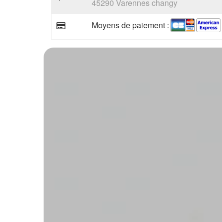
45290 Varennes changy
Moyens de paiement :