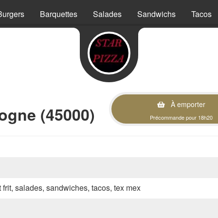
Burgers
Barquettes
Salades
Sandwichs
Tacos
À emporter
ogne (45000)
Précommande pour 18h20
t frit, salades, sandwiches, tacos, tex mex