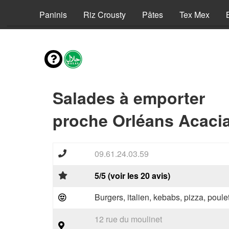
Pizzas
Paninis
Riz Crousty
Pâtes
Tex Mex
Salades à emporter
proche Orléans Acacia
09.61.24.03.59
5/5 (voir les 20 avis)
Burgers, italien, kebabs, pizza, poule
12 rue du moulinet