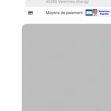
45290 Varennes changy
Moyens de paiement :