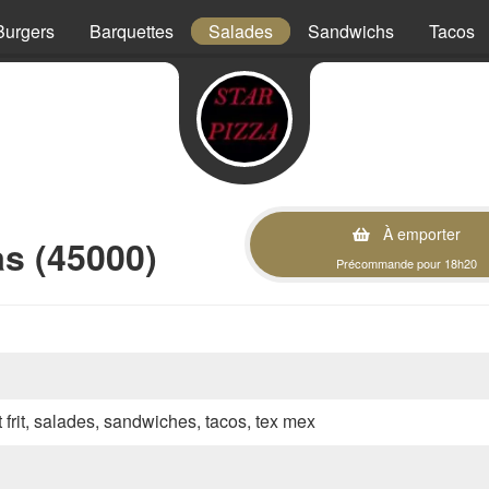
Burgers
Barquettes
Salades
Sandwichs
Tacos
À emporter
s (45000)
Précommande pour 18h20
t frit, salades, sandwiches, tacos, tex mex