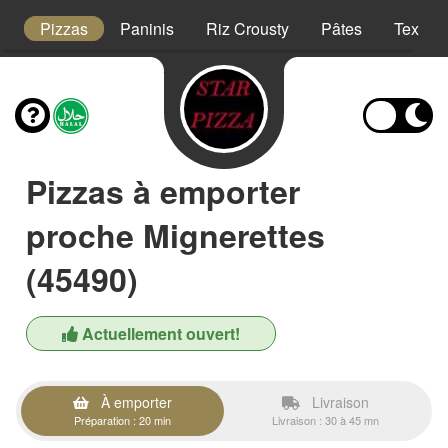
t
Pizzas
Paninis
Riz Crousty
Pâtes
Tex Me
Pizzas à emporter
proche Mignerettes
(45490)
Actuellement ouvert!
À emporter
Livraison
Préparation : 20 min
Livraison : 30 à 45 mn