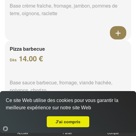
Base crème fraîche, fromage, jambon, pommes de
terre, oignons, raclette
Pizza barbecue
14.00 €
Dès
Base sauce barbecue, fromage, viande hachée,
poivrons, chorizo
Ce site Web utilise des cookies pour vous garantir la
meilleure expérience sur notre site Web
A Emporter sur Mignerettes
J'ai compris
Pizza cannibale
14.00 €
Accueil
Panier
Compte