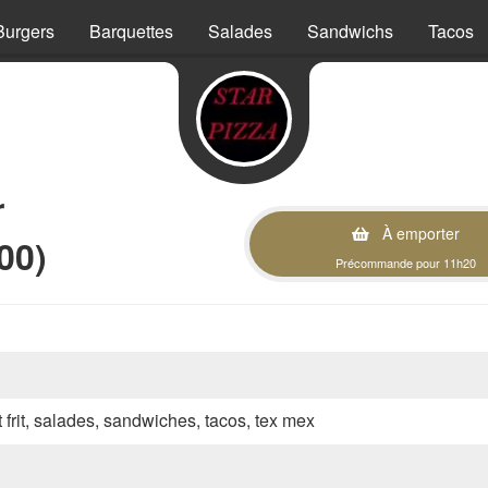
Burgers
Barquettes
Salades
Sandwichs
Tacos
r
À emporter
00)
Précommande pour 11h20
t frit, salades, sandwiches, tacos, tex mex