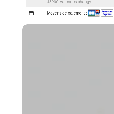
45290 Varennes changy
Moyens de paiement :