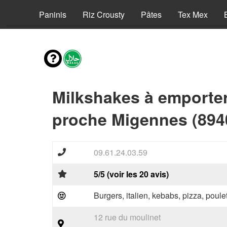
Pizzas
Paninis
Riz Crousty
Pâtes
Tex Mex
Milkshakes à emporte
proche Migennes (894
09.61.24.03.59
5/5 (voir les 20 avis)
Burgers, italien, kebabs, pizza, poule
12 rue du moulinet