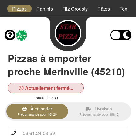
t
Pizzas
Paninis
Riz Crousty
Pâtes
Tex Me
Pizzas à emporter
proche Merinville (45210)
Actuellement fermé...
18h00 - 22h30
À emporter
Livraison
Précommande pour 18h20
Précommande pour 18h45
09.61.24.03.59