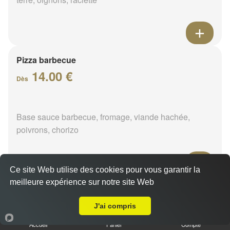
Pizza barbecue
14.00 €
Dès
Base sauce barbecue, fromage, viande hachée,
poivrons, chorizo
Ce site Web utilise des cookies pour vous garantir la
meilleure expérience sur notre site Web
Pizza cannibale
A Emporter sur Merinville
14.00 €
J'ai compris
Dès
Accueil
Panier
Compte