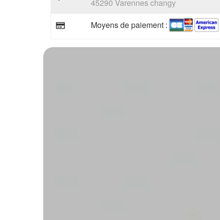
45290 Varennes changy
Moyens de paiement :