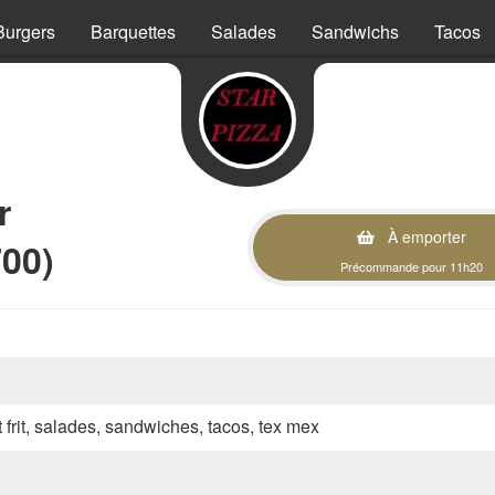
Burgers
Barquettes
Salades
Sandwichs
Tacos
r
À emporter
00)
Précommande pour 11h20
t frit, salades, sandwiches, tacos, tex mex