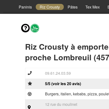
Pizzas
Paninis
Riz Crousty
Pâtes
Tex Mex
Riz Crousty à emporte
proche Lombreuil (457
09.61.24.03.59
5/5 (voir les 20 avis)
Burgers, italien, kebabs, pizza, poule
12 rue du moulinet