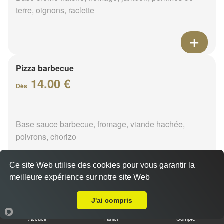
terre, oignons, raclette
Pizza barbecue
14.00 €
Dès
Base sauce barbecue, fromage, viande hachée,
poivrons, chorizo
Ce site Web utilise des cookies pour vous garantir la
meilleure expérience sur notre site Web
A Emporter sur La Selle Sur Le Bied
Pizza cannibale
J'ai compris
14.00 €
Dès
Accueil
Panier
Compte