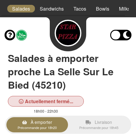
es
Salades
Sandwichs
Tacos
Bowls
Milksha
Salades à emporter
proche La Selle Sur Le
Bied (45210)
Actuellement fermé...
18h00 - 22h30
À emporter
Livraison
Précommande pour 18h20
Précommande pour 18h45