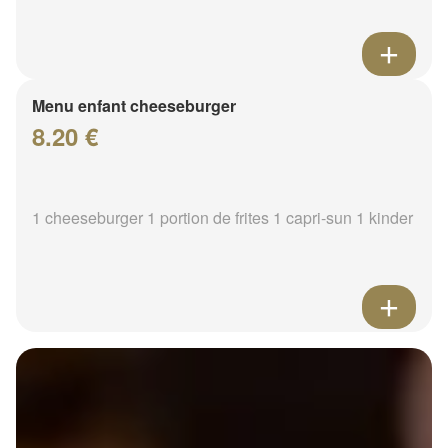
Menu enfant cheeseburger
8.20 €
1 cheeseburger 1 portion de frites 1 capri-sun 1 kinder