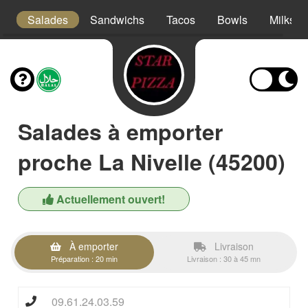
es
Salades
Sandwichs
Tacos
Bowls
Milksha
Salades à emporter
proche La Nivelle (45200)
Actuellement ouvert!
À emporter
Livraison
Préparation : 20 min
Livraison : 30 à 45 mn
09.61.24.03.59