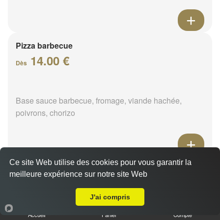
Pizza barbecue
14.00 €
Dès
Base sauce barbecue, fromage, viande hachée,
poivrons, chorizo
Ce site Web utilise des cookies pour vous garantir la
Pizza cannibale
meilleure expérience sur notre site Web
14.00 €
A Emporter sur La Nivelle
Dès
J'ai compris
Accueil
Panier
Compte