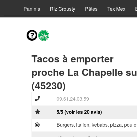
Pizzas
Paninis
Riz Crousty
Pâtes
Tex Mex
Tacos à emporter
proche La Chapelle s
(45230)
09.61.24.03.59
5/5 (voir les 20 avis)
Burgers, italien, kebabs, pizza, poule