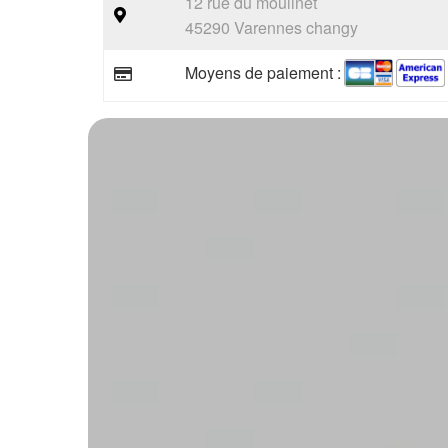
12 rue du moulinet
45290 Varennes changy
Moyens de paiement :