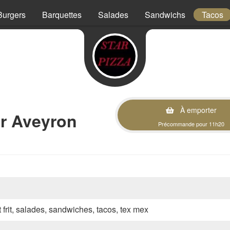
Burgers
Barquettes
Salades
Sandwichs
Tacos
À emporter
ur Aveyron
Précommande pour 11h20
t frit, salades, sandwiches, tacos, tex mex