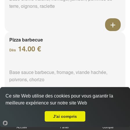
terre, oignons, raclette
Pizza barbecue
14.00 €
Dès
Base sauce barbecue, fromage, viande hachée,
poivrons, chorizo
Ce site Web utilise des cookies pour vous garantir la
meilleure expérience sur notre site Web
A Emporter sur La Cannetière
Pizza cannibale
J'ai compris
14.00 €
Dès
Accueil
Panier
Compte