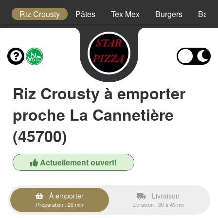
is
Riz Crousty
Pâtes
Tex Mex
Burgers
Barqu
Riz Crousty à emporter
proche La Cannetière
(45700)
Actuellement ouvert!
À emporter
Livraison
Préparation : 20 min
Livraison : 30 à 45 mn