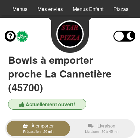
Menus
Mes envies
Menus Enfant
Pizzas
Bowls à emporter
proche La Cannetière
(45700)
Actuellement ouvert!
À emporter
Livraison
Préparation : 20 min
Livraison : 30 à 45 mn