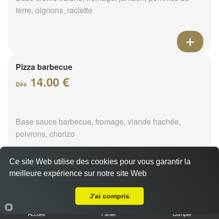
terre, oignons, raclette
Pizza barbecue
14.00 €
Dès
Base sauce barbecue, fromage, viande hachée,
poivrons, chorizo
Ce site Web utilise des cookies pour vous garantir la
meilleure expérience sur notre site Web
A Emporter sur La Cannetière
Pizza cannibale
J'ai compris
14.00 €
Dès
Accueil
Panier
Compte