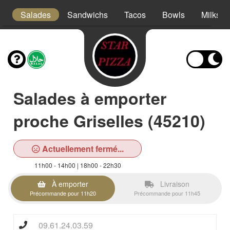
es
Salades
Sandwichs
Tacos
Bowls
Milksha
Salades à emporter
proche Griselles (45210)
Actuellement fermé...
11h00 - 14h00 | 18h00 - 22h30
À emporter
Livraison
Précommande pour 11h20
Précommande pour 11h45
09.61.24.03.59