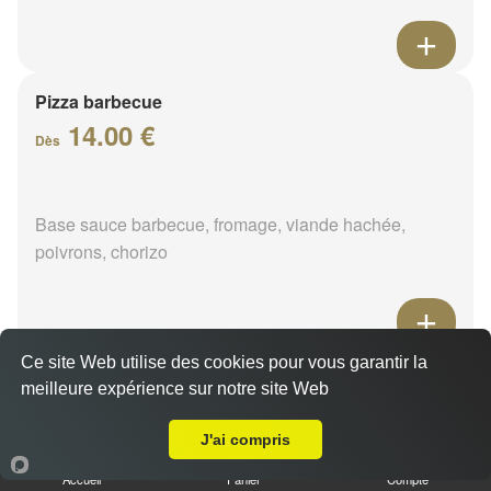
Pizza barbecue
14.00 €
Dès
Base sauce barbecue, fromage, viande hachée,
poivrons, chorizo
Ce site Web utilise des cookies pour vous garantir la
Pizza cannibale
meilleure expérience sur notre site Web
14.00 €
A Emporter sur Griselles
Dès
J'ai compris
Accueil
Panier
Compte