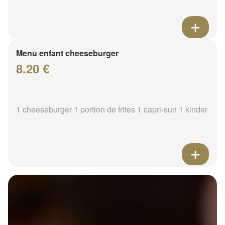
Menu enfant cheeseburger
8.20 €
1 cheeseburger 1 portion de frites 1 capri-sun 1 kinder