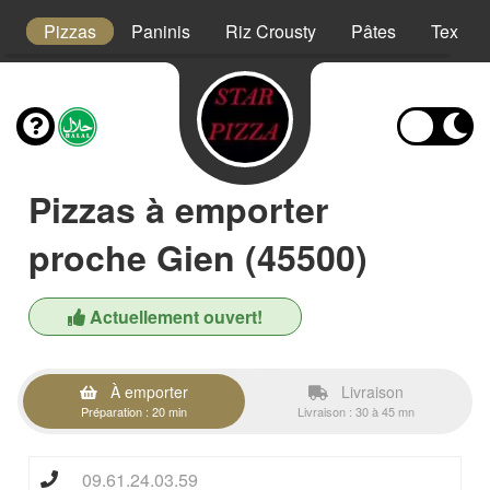
t
Pizzas
Paninis
Riz Crousty
Pâtes
Tex Me
Pizzas à emporter
proche Gien (45500)
Actuellement ouvert!
À emporter
Livraison
Préparation : 20 min
Livraison : 30 à 45 mn
09.61.24.03.59