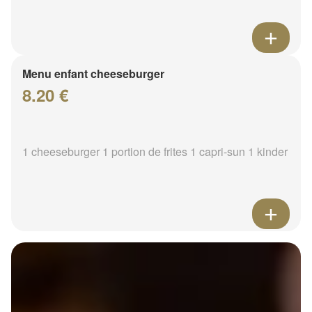
Menu enfant cheeseburger
8.20 €
1 cheeseburger 1 portion de frites 1 capri-sun 1 kinder