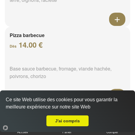
Pizza barbecue
14.00 €
Dès
Base sauce barbecue, fromage, viande hachée,
poivrons, chorizo
Ce site Web utilise des cookies pour vous garantir la
meilleure expérience sur notre site Web
Pizza cannibale
A Emporter sur Gien
14.00 €
J'ai compris
Dès
Accueil
Panier
Compte