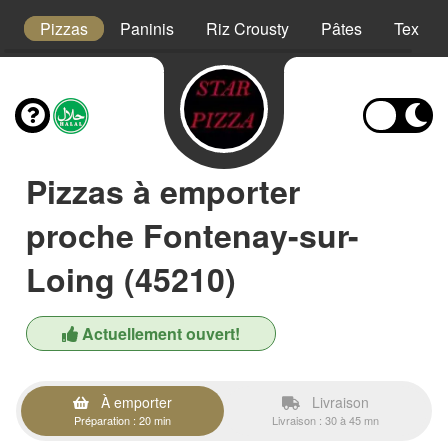
t
Pizzas
Paninis
Riz Crousty
Pâtes
Tex Me
Pizzas à emporter
proche Fontenay-sur-
Loing (45210)
Actuellement ouvert!
À emporter
Livraison
Préparation : 20 min
Livraison : 30 à 45 mn