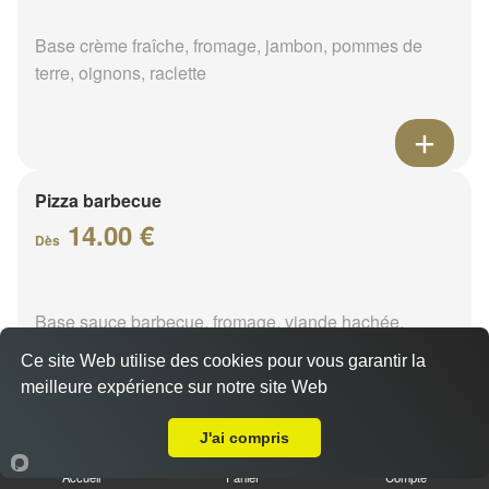
Base crème fraîche, fromage, jambon, pommes de
terre, oignons, raclette
Pizza barbecue
14.00 €
Dès
Base sauce barbecue, fromage, viande hachée,
poivrons, chorizo
Ce site Web utilise des cookies pour vous garantir la
meilleure expérience sur notre site Web
A Emporter sur Fontenay-sur-Loing
J'ai compris
Pizza cannibale
Accueil
Panier
Compte