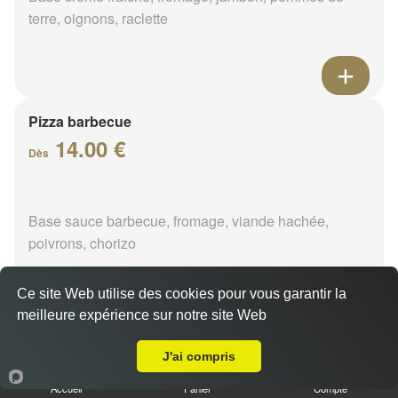
terre, oignons, raclette
Pizza barbecue
14.00 €
Dès
Base sauce barbecue, fromage, viande hachée,
poivrons, chorizo
Ce site Web utilise des cookies pour vous garantir la
meilleure expérience sur notre site Web
A Emporter sur Feins en Gatinais
Pizza cannibale
J'ai compris
14.00 €
Dès
Accueil
Panier
Compte