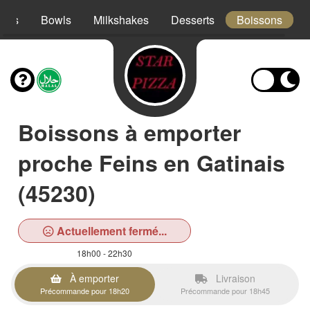
acos
Bowls
Milkshakes
Desserts
Boissons
Boissons à emporter
proche Feins en Gatinais
(45230)
Actuellement fermé...
18h00 - 22h30
À emporter
Livraison
Précommande pour 18h20
Précommande pour 18h45