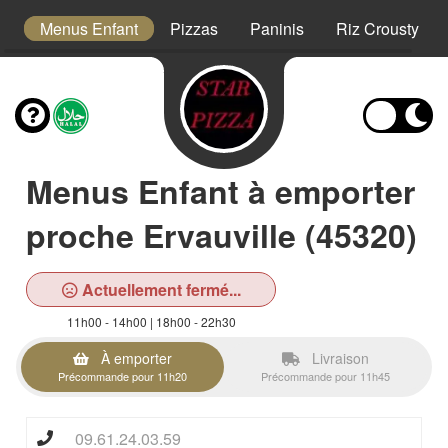
s
Menus Enfant
Pizzas
Paninis
Riz Crousty
Menus Enfant à emporter
proche Ervauville (45320)
Actuellement fermé...
11h00 - 14h00 | 18h00 - 22h30
À emporter
Livraison
Précommande pour 11h20
Précommande pour 11h45
09.61.24.03.59