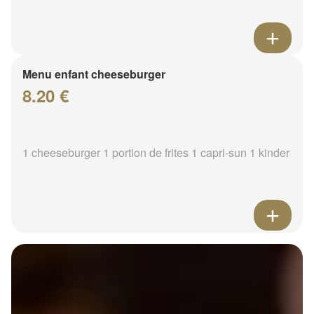
Menu enfant cheeseburger
8.20 €
1 cheeseburger 1 portion de frites 1 capri-sun 1 kinder