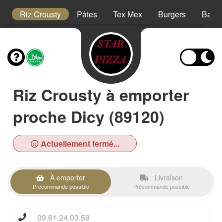
is
Riz Crousty
Pâtes
Tex Mex
Burgers
Barqu
Riz Crousty à emporter
proche Dicy (89120)
Actuellement fermé...
À emporter
Livraison
Précommande possible
Précommande possible
09.61.24.03.59