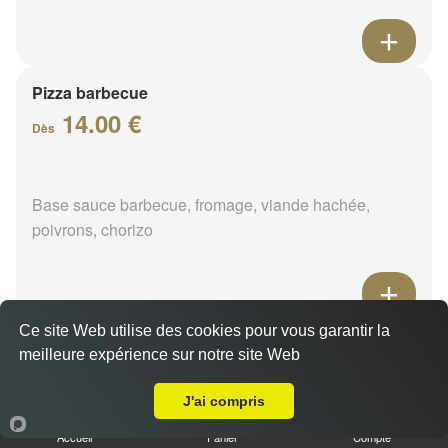
Pizza barbecue
14.00 €
Dès
Base sauce barbecue, fromage, viande hachée,
poivrons, chorizo
Ce site Web utilise des cookies pour vous garantir la
Pizza cannibale
meilleure expérience sur notre site Web
14.00 €
A Emporter sur Dicy
Dès
J'ai compris
Accueil
Panier
Compte