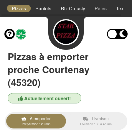
t
Pizzas
Paninis
Riz Crousty
Pâtes
Tex Me
Pizzas à emporter
proche Courtenay
(45320)
Actuellement ouvert!
À emporter
Livraison
Préparation : 20 min
Livraison : 30 à 45 mn