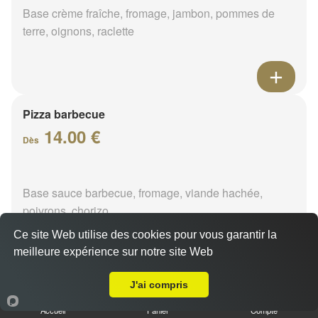
Base crème fraîche, fromage, jambon, pommes de
terre, oignons, raclette
Pizza barbecue
14.00 €
Dès
Base sauce barbecue, fromage, viande hachée,
poivrons, chorizo
Ce site Web utilise des cookies pour vous garantir la
meilleure expérience sur notre site Web
A Emporter sur Courtenay
J'ai compris
Pizza cannibale
14.00 €
Accueil
Panier
Compte