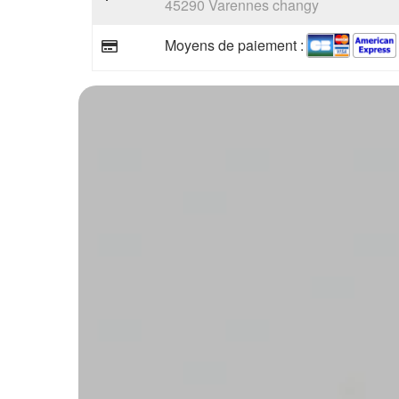
45290 Varennes changy
Moyens de paiement :