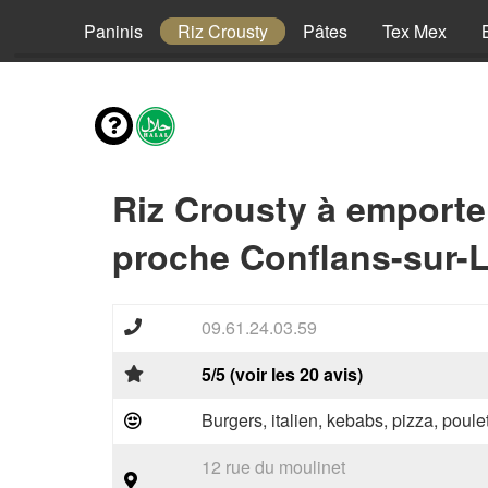
Pizzas
Paninis
Riz Crousty
Pâtes
Tex Mex
Riz Crousty à emporte
proche Conflans-sur-L
09.61.24.03.59
5/5 (voir les 20 avis)
Burgers, italien, kebabs, pizza, poule
12 rue du moulinet