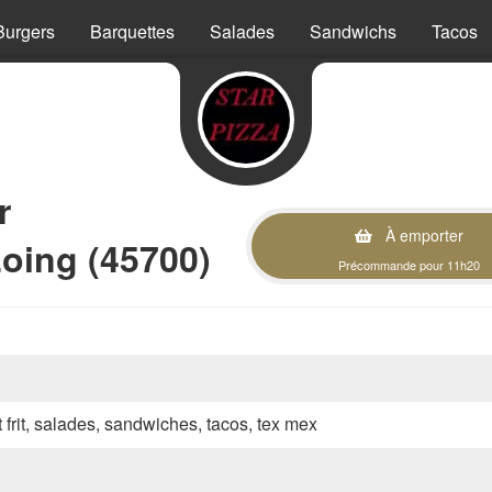
Burgers
Barquettes
Salades
Sandwichs
Tacos
r
À emporter
oing (45700)
Précommande pour 11h20
t frit, salades, sandwiches, tacos, tex mex