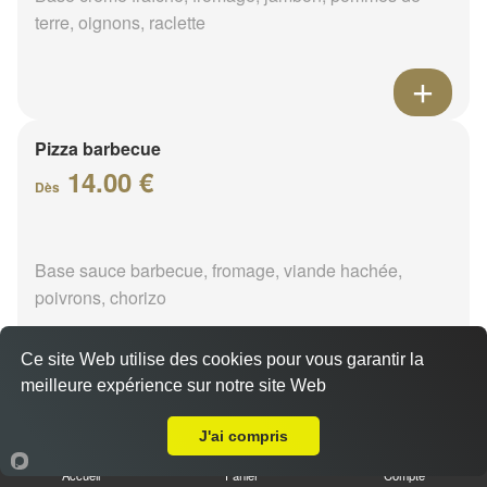
terre, oignons, raclette
Pizza barbecue
14.00 €
Dès
Base sauce barbecue, fromage, viande hachée,
poivrons, chorizo
Ce site Web utilise des cookies pour vous garantir la
meilleure expérience sur notre site Web
A Emporter sur Chevannes
Pizza cannibale
J'ai compris
14.00 €
Dès
Accueil
Panier
Compte