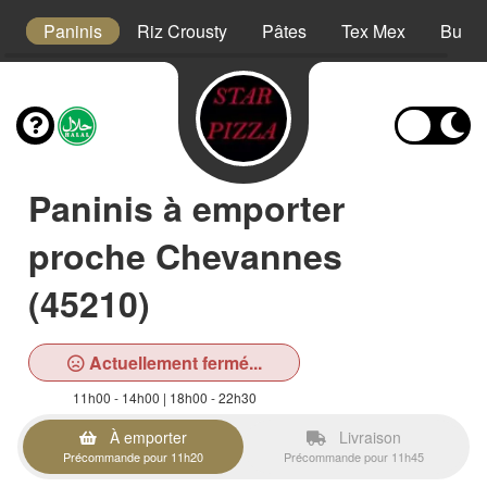
s
Paninis
Riz Crousty
Pâtes
Tex Mex
Burge
Paninis à emporter
proche Chevannes
(45210)
Actuellement fermé...
11h00 - 14h00 | 18h00 - 22h30
À emporter
Livraison
Précommande pour 11h20
Précommande pour 11h45