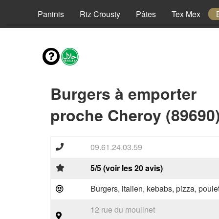
Pizzas
Paninis
Riz Crousty
Pâtes
Tex Mex
Burgers à emporter
proche Cheroy (89690
09.61.24.03.59
5/5 (voir les 20 avis)
Burgers, italien, kebabs, pizza, poule
12 rue du moulinet