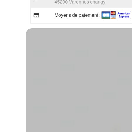
45290 Varennes changy
Moyens de paiement :