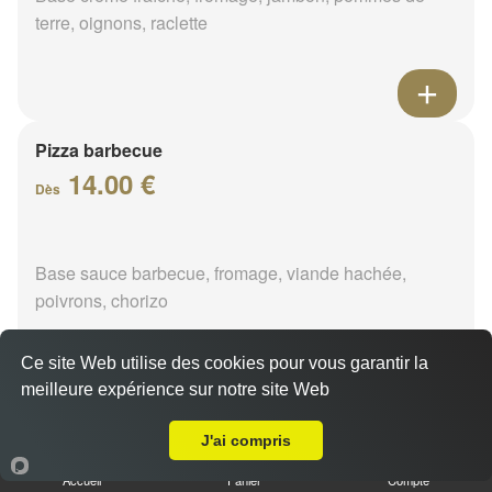
terre, oignons, raclette
Pizza barbecue
14.00 €
Dès
Base sauce barbecue, fromage, viande hachée,
poivrons, chorizo
Ce site Web utilise des cookies pour vous garantir la
meilleure expérience sur notre site Web
A Emporter sur Châlette-sur-Loing
Pizza cannibale
J'ai compris
14.00 €
Dès
Accueil
Panier
Compte