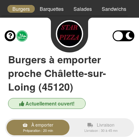
x
Burgers
Barquettes
Salades
Sandwichs
T
Burgers à emporter
proche Châlette-sur-
Loing (45120)
Actuellement ouvert!
À emporter
Livraison
Préparation : 20 min
Livraison : 30 à 45 mn