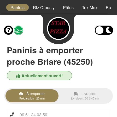
s
Paninis
Riz Crousty
Pâtes
Tex Mex
Burge
Paninis à emporter
proche Briare (45250)
Actuellement ouvert!
À emporter
Livraison
Préparation : 20 min
Livraison : 30 à 45 mn
09.61.24.03.59