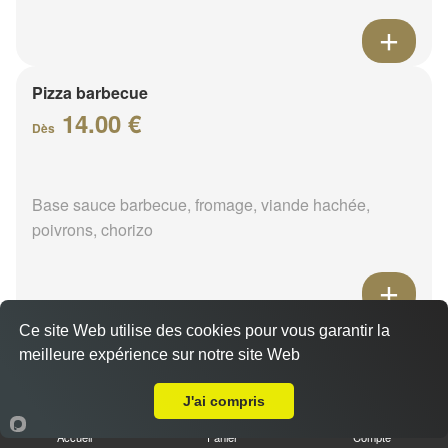
Pizza barbecue
14.00 €
Dès
Base sauce barbecue, fromage, viande hachée,
poivrons, chorizo
Ce site Web utilise des cookies pour vous garantir la
Pizza cannibale
meilleure expérience sur notre site Web
14.00 €
A Emporter sur Briare
Dès
J'ai compris
Accueil
Panier
Compte