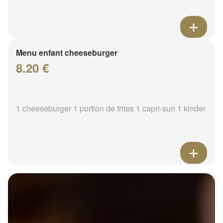
Menu enfant cheeseburger
8.20 €
1 cheeseburger 1 portion de frites 1 capri-sun 1 kinder