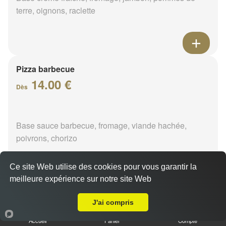
terre, oignons, raclette
Pizza barbecue
14.00 €
Dès
Base sauce barbecue, fromage, viande hachée,
poivrons, chorizo
Ce site Web utilise des cookies pour vous garantir la
meilleure expérience sur notre site Web
A Emporter sur Boismorand
Pizza cannibale
J'ai compris
14.00 €
Dès
Accueil
Panier
Compte