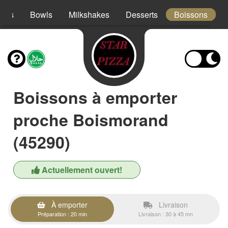
acos
Bowls
Milkshakes
Desserts
Boissons
Boissons à emporter
proche Boismorand
(45290)
Actuellement ouvert!
À emporter
Livraison
Préparation : 20 min
Livraison : 30 à 45 mn