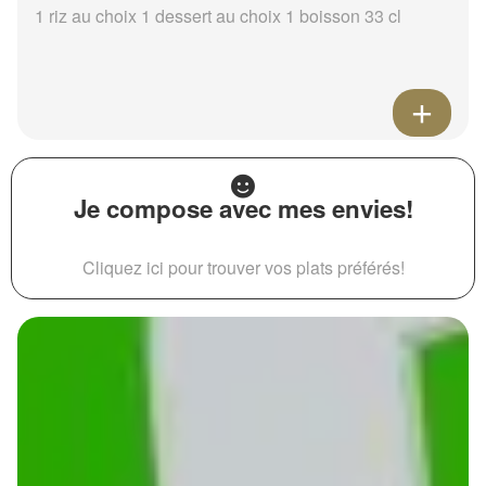
1 riz au choix 1 dessert au choix 1 boisson 33 cl
Je compose avec mes envies!
Cliquez ici pour trouver vos plats préférés!