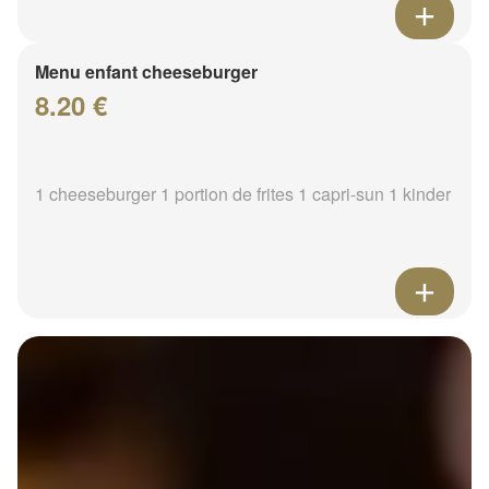
Menu enfant cheeseburger
8.20 €
1 cheeseburger 1 portion de frites 1 capri-sun 1 kinder