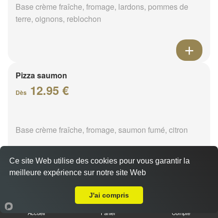
Base crème fraîche, fromage, lardons, pommes de
terre, oignons, reblochon
Pizza saumon
12.95 €
Dès
Base crème fraîche, fromage, saumon fumé, citron
Ce site Web utilise des cookies pour vous garantir la
meilleure expérience sur notre site Web
A Emporter sur trigueres
J'ai compris
Pizza fermière
12.95 €
Accueil
Panier
Compte
Dès