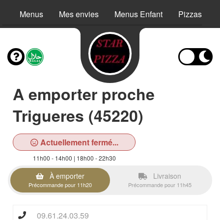
Menus
Mes envies
Menus Enfant
Pizzas
A emporter proche
Trigueres (45220)
Actuellement fermé...
11h00 - 14h00 | 18h00 - 22h30
À emporter
Livraison
Précommande pour 11h20
Précommande pour 11h45
09.61.24.03.59