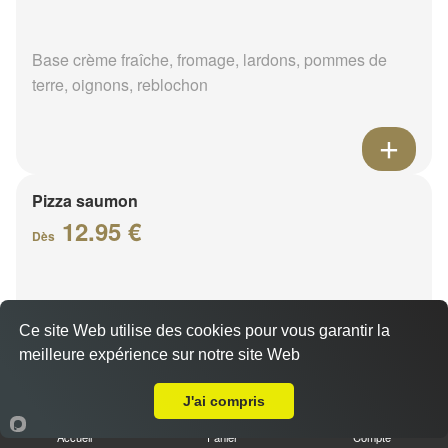
Base crème fraîche, fromage, lardons, pommes de
terre, oignons, reblochon
Pizza saumon
12.95 €
Dès
Base crème fraîche, fromage, saumon fumé, citron
Ce site Web utilise des cookies pour vous garantir la
meilleure expérience sur notre site Web
A Emporter sur Saint Jean de la Ruelle
J'ai compris
Accueil
Panier
Compte