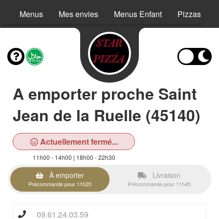
Menus
Mes envies
Menus Enfant
Pizzas
A emporter proche Saint
Jean de la Ruelle (45140)
Actuellement fermé...
11h00 - 14h00 | 18h00 - 22h30
À emporter
Livraison
Précommande pour 11h20
Précommande pour 11h45
09.61.24.03.59