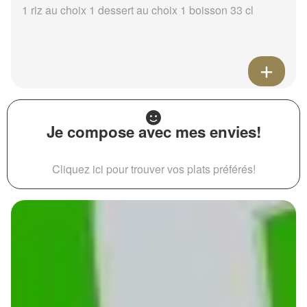
1 riz au choix 1 dessert au choix 1 boisson 33 cl
Je compose avec mes envies!
Cliquez ici pour trouver vos plats préférés!