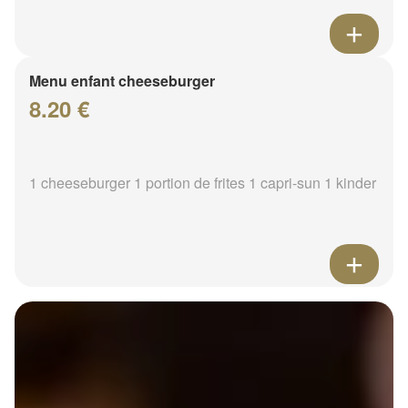
Menu enfant cheeseburger
8.20 €
1 cheeseburger 1 portion de frites 1 capri-sun 1 kinder