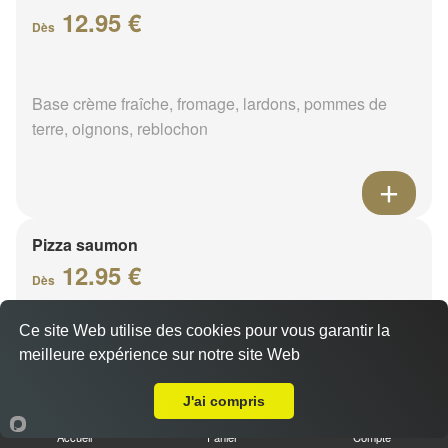
12.95 €
Dès
Base crème fraîche, fromage, lardons, pommes de
terre, oignons, reblochon
Pizza saumon
12.95 €
Dès
Ce site Web utilise des cookies pour vous garantir la
Base crème fraîche, fromage, saumon fumé, citron
meilleure expérience sur notre site Web
A Emporter sur Orléans Saint Marc
J'ai compris
Accueil
Panier
Compte