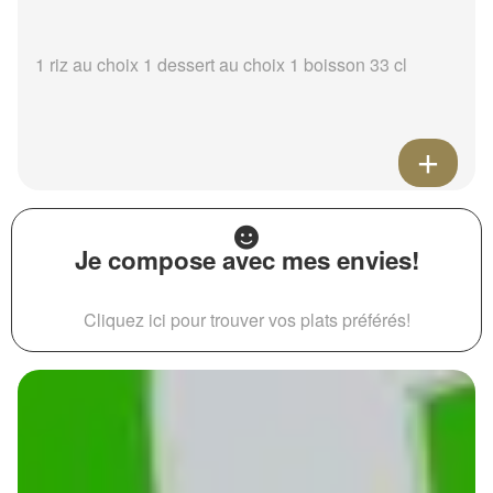
1 riz au choix 1 dessert au choix 1 boisson 33 cl
Je compose avec mes envies!
Cliquez ici pour trouver vos plats préférés!