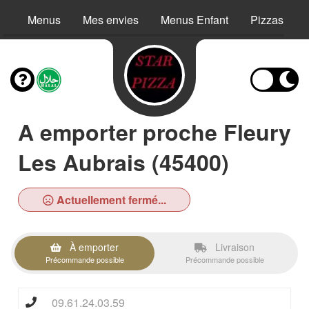
Menus
Mes envies
Menus Enfant
Pizzas
A emporter proche Fleury
Les Aubrais (45400)
Actuellement fermé...
À emporter
Livraison
Précommande possible
Précommande possible
09.61.24.03.59