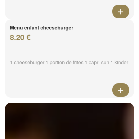
Menu enfant cheeseburger
8.20 €
1 cheeseburger 1 portion de frites 1 capri-sun 1 kinder