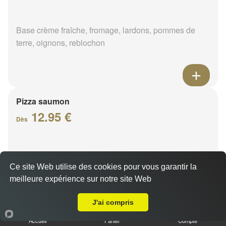
Base crème fraîche, fromage, lardons, pommes de
terre, oignons, reblochon
Pizza saumon
12.95 €
Dès
Base crème fraîche, fromage, saumon fumé, citron
Ce site Web utilise des cookies pour vous garantir la
meilleure expérience sur notre site Web
A Emporter sur Fleury Les Aubrais
J'ai compris
Accueil
Panier
Compte