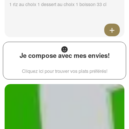
1 riz au choix 1 dessert au choix 1 boisson 33 cl
Je compose avec mes envies!
Cliquez ici pour trouver vos plats préférés!