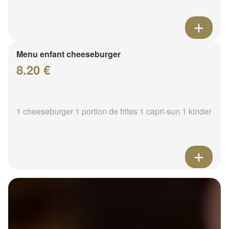
Menu enfant cheeseburger
8.20 €
1 cheeseburger 1 portion de frites 1 capri-sun 1 kinder