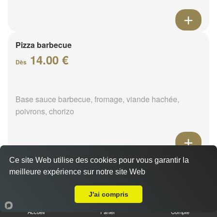
Pizza barbecue
14.00 €
Dès
Base sauce barbecue, fromage, viande hachée,
poivrons, chorizo
Ce site Web utilise des cookies pour vous garantir la
Pizza cannibale
meilleure expérience sur notre site Web
14.00 €
A Emporter sur Chuelles
Dès
J'ai compris
Accueil
Panier
Compte