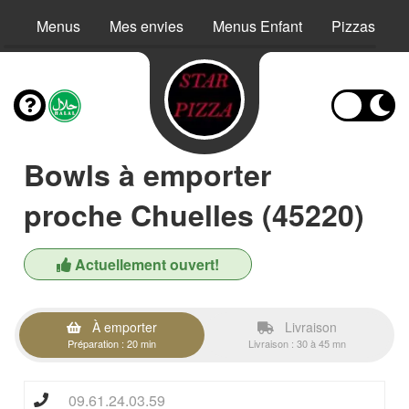
Menus
Mes envies
Menus Enfant
Pizzas
Bowls à emporter
proche Chuelles (45220)
Actuellement ouvert!
À emporter
Livraison
Préparation : 20 min
Livraison : 30 à 45 mn
09.61.24.03.59